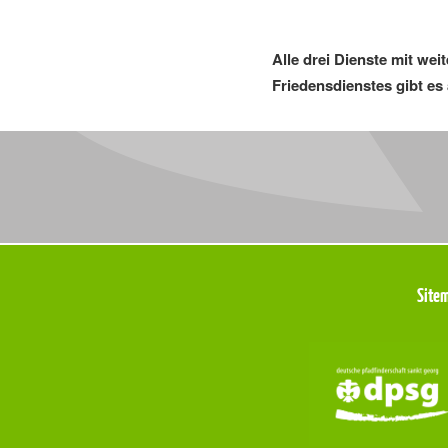
Alle drei Dienste mit we
Friedensdienstes gibt es
Meta
Site
Navigation
Navigation
überspringen