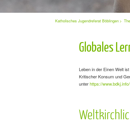
Sie
Katholisches Jugendreferat Böblingen
Th
Navigation
befinden
sich
überspringen
hier:
Globales Le
Leben in der Einen Welt ist
Kritischer Konsum und Gere
unter
https://www.bdkj.info/
Weltkirchli